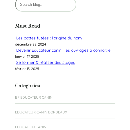
R
e
c
h
Must Read
e
r
Les pattes futées : l’origine du nom
c
décembre 22, 2024
h
Devenir Educateur canin : les ouvrages à connaître
e
janvier 17, 2025
r
Se former & réaliser des stages
février 13, 2025
Categories
BP EDUCATEUR CANIN
EDUCATEUR CANIN BORDEAUX
EDUCATION CANINE